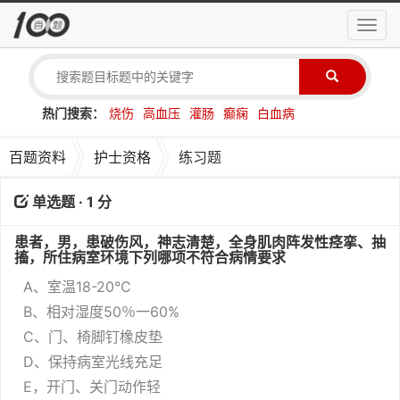
导
航
菜
单
热门搜索：
烧伤
高血压
灌肠
癫痫
白血病
百题资料
护士资格
练习题
单选题 · 1 分
患者，男，患破伤风，神志清楚，全身肌肉阵发性痉挛、抽
搐，所住病室环境下列哪项不符合病情要求
A、室温18-20℃
B、相对湿度50％一60%
C、门、椅脚钉橡皮垫
D、保持病室光线充足
E，开门、关门动作轻