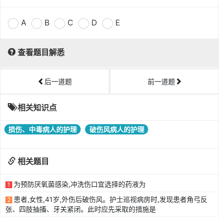
A
B
C
D
E
查看题目解悉
后一道题
前一道题
相关知识点
损伤、中毒病人的护理
破伤风病人的护理
相关题目
为预防厌氧菌感染,冲洗伤口宜选择的药液为
1
患者,女性,41岁,外伤后破伤风。护士巡视病房时,发现患者角弓反
2
张、四肢抽搐、牙关紧闭。此时应先采取的措施是