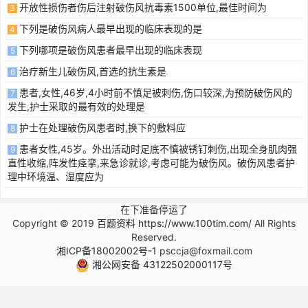
开放性损伤者伤后注射破伤风抗毒素1500单位,最佳时间为
3
下列是破伤风病人最早出现的临床表现的是
4
下列哪项是破伤风患者最早出现的临床表现
5
治疗新生儿破伤风,首选的抗生素是
6
患者,女性,46岁,4小时前不慎足被刺伤,伤口较深,为预防破伤风的
7
发生,护士采取的最有效的处理是
护士在处理破伤风患者时,换下的敷料应
8
患者女性,45岁。外出活动时足底不慎被锈钉刺伤,出现全身肌肉强
9
直性收缩,阵发性痉挛,来急诊就诊,考虑可能为破伤风。破伤风患者护
理中环境温、湿度应为
在下准备停运了
Copyright © 2019
百题资料 https://www.100tim.com/
All Rights
Reserved.
湘ICP备18002002号-1
psccja@foxmail.com
湘公网安备 43122502000117号