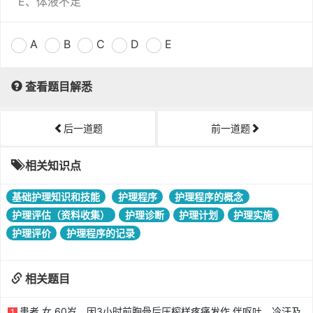
E、体液不足
A
B
C
D
E
查看题目解悉
后一道题
前一道题
相关知识点
基础护理知识和技能
护理程序
护理程序的概念
护理评估（资料收集）
护理诊断
护理计划
护理实施
护理评价
护理程序的记录
相关题目
患者,女,60岁。因3小时前胸骨后压榨样疼痛发作,伴呕吐、冷汗及
1