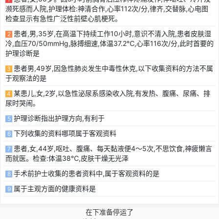
濒死感而人院,护理体检:神清合作,心率112次/分,律齐,交替脉,心电图
检查显示有急性广泛性前壁心肌梗死。
患者,男,35岁,在高温下持续工作10小时,意识不清入院,患者皮肤湿
2
冷,血压70/50mmHg,脉搏细速,体温37.2℃,心率116次/分,此时首要的
护理诊断是
患者男,49岁,因急性肺炎发生中毒性休克,以下收集资料的方法不属
3
于观察法的是
某患儿,女,2岁,以急性泌尿系感染收入院,有发热、腹痛、尿痛、排
4
尿时哭闹。
护理诊断指出护理方向,有利于
5
下列收集的资料哪项属于客观资料
6
患者,女,44岁,呕吐、腹痛、每天黏液便4～5次,不思饮食,神疲懒言
7
而就医。检查:体温38℃,皮肤干燥无光泽
手术前护士收集的患者资料中,属于客观资料的是
8
属于主观方面的健康资料是
9
在下准备停运了