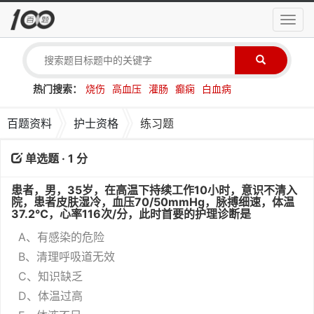
导
航
菜
单
热门搜索：
烧伤
高血压
灌肠
癫痫
白血病
百题资料
护士资格
练习题
单选题 · 1 分
患者，男，35岁，在高温下持续工作10小时，意识不清入
院，患者皮肤湿冷，血压70/50mmHg，脉搏细速，体温
37.2℃，心率116次/分，此时首要的护理诊断是
A、有感染的危险
B、清理呼吸道无效
C、知识缺乏
D、体温过高