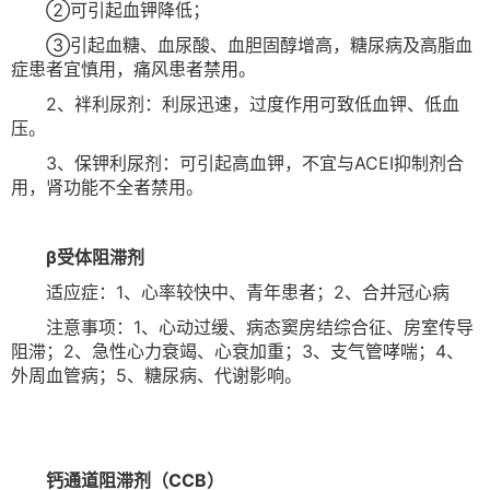
②可引起血钾降低；
③引起血糖、血尿酸、血胆固醇增高，糖尿病及高脂血
症患者宜慎用，痛风患者禁用。
2、袢利尿剂：利尿迅速，过度作用可致低血钾、低血
压。
3、保钾利尿剂：可引起高血钾，不宜与ACEI抑制剂合
用，肾功能不全者禁用。
β受体阻滞剂
适应症：1、心率较快中、青年患者；2、合并冠心病
注意事项：1、心动过缓、病态窦房结综合征、房室传导
阻滞；2、急性心力衰竭、心衰加重；3、支气管哮喘；4、
外周血管病；5、糖尿病、代谢影响。
钙通道阻滞剂（CCB）