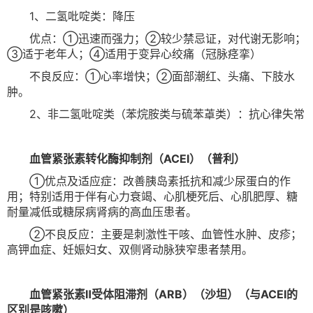
1、二氢吡啶类：降压
优点：①迅速而强力；②较少禁忌证，对代谢无影响；
③适于老年人；④适用于变异心绞痛（冠脉痉挛）
不良反应：①心率增快；②面部潮红、头痛、下肢水
肿。
2、非二氢吡啶类（苯烷胺类与硫苯䓬类）：抗心律失常
血管紧张素转化酶抑制剂（ACEI）（普利）
①优点及适应症：
改善胰岛素抵抗和减少尿蛋白的作
用；
特别适用于伴有心力衰竭、心肌梗死后、心肌肥厚、糖
耐量减低或糖尿病肾病的高血压患者。
②不良反应：
主要是刺激性干咳、血管性水肿、皮疹；
高钾血症、妊娠妇女、双侧肾动脉狭窄患者禁用。
血管紧张素Ⅱ受体阻滞剂（ARB）（沙坦）（与ACEI的
区别是咳嗽）