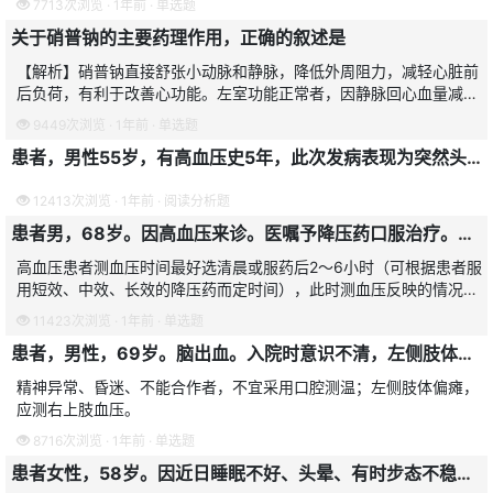
7713次浏览 · 1年前 · 单选题
血管阻力来降低血压，
关于硝普钠的主要药理作用，正确的叙述是
【解析】硝普钠直接舒张小动脉和静脉，降低外周阻力，减轻心脏前
后负荷，有利于改善心功能。左室功能正常者，因静脉回心血量减
少，降压同时有心输出量减低；左心功能低下者，由于心功能的改
9449次浏览 · 1年前 · 单选题
善，使心输出量增加。故本
患者，男性55岁，有高血压史5年，此次发病表现为突然头痛，呕吐，意识障碍，伴有大小便失禁，偏瘫，测血压为185/110mmHg，左侧肌力0级。
12413次浏览 · 1年前 · 阅读分析题
患者男，68岁。因高血压来诊。医嘱予降压药口服治疗。护士应指导患者为评估降压效果，患者应自行测量，记录血压。测量血压的最佳时段是
高血压患者测血压时间最好选清晨或服药后2～6小时（可根据患者服
用短效、中效、长效的降压药而定时间），此时测血压反映的情况比
较真实。
11423次浏览 · 1年前 · 单选题
患者，男性，69岁。脑出血。入院时意识不清，左侧肢体偏瘫。护士为其测量血压、体温，正确的操作是
精神异常、昏迷、不能合作者，不宜采用口腔测温；左侧肢体偏瘫，
应测右上肢血压。
8716次浏览 · 1年前 · 单选题
患者女性，58岁。因近日睡眠不好、头晕、有时步态不稳而就诊，发现血压高，既往曾有过高血压情况，开始进行药物治疗。在下列药物中属于降压药物的是