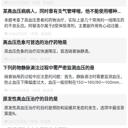
加回心血量，改善脑部血液供应。
10301次浏览 · 1年前 · 单选题
某高血压病病人，同时患有支气管哮喘，他不能使用哪种降压药物
本题考查了高血压患者的药物治疗，实际上是几个常用的一线降压药
的不良反应。阿替洛尔属于β受体阻滞剂，主要副作用有心动过缓和
诱发支气管平滑肌收缩，阻塞性支气管疾病病人禁用，故不能用于同
8496次浏览 · 1年前 · 单选题
时患有支气管哮喘的高
高血压危象可首选的治疗药物是
高血压危象的治疗应快速降压，首选硝普钠静滴。
6591次浏览 · 1年前 · 单选题
下列药物静脉滴注过程中需严密监测血压的是
硝普钠用药过程中应注意的问题：首先，静脉滴注时需要监测血压，
防止血压下降幅度过大，血压一般控制在150～160/90～100mmHg
为宜。硝普钠缓慢静脉滴注，扩张小动脉和小静脉，严密监测血压，
12348次浏览 · 1年前 · 单选题
因含有氰
原发性高血压治疗的目的是
原发性高血压治疗的目的是预防和延缓并发症的发生，选项中最佳答
案是B。
5821次浏览 · 1年前 · 单选题