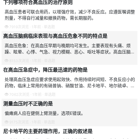
下列哪项符合高血压的治疗原则
高血压患者可联合用药，以增强疗效，减少不良反应。应遵医嘱调整
剂量，不得自行减量和撤换药物，需长期服药。
7919次浏览 · 1年前 · 单选题
高血压脑病临床表现与高血压危象不同的特点是
高血压危象：在高血压早期与晚期均可发生。主要表现有头痛、烦
躁、眩晕、心悸、气急、视力模糊、恶心、呕吐等症状。高血压脑
病：重症高血压病人易发生。临床表现以脑病症状和体征为特点，严
8153次浏览 · 1年前 · 单选题
重头痛、呕吐、意识障碍、
在高血压急症中，降压最迅速的药物是
处理高血压急症应要求使用起效快、作用持续时间短、不良反应小的
药物，临床上常用的有硝普钠、硝酸甘油、尼卡地平、地尔硫卓、拉
贝洛尔等，一般情况下首选硝普钠。
7062次浏览 · 1年前 · 单选题
测量血压时不正确的是
偏瘫病人应在健侧上臂测量，选项E错误。
9175次浏览 · 1年前 · 单选题
尼卡地平的主要药理作用，正确的叙述是