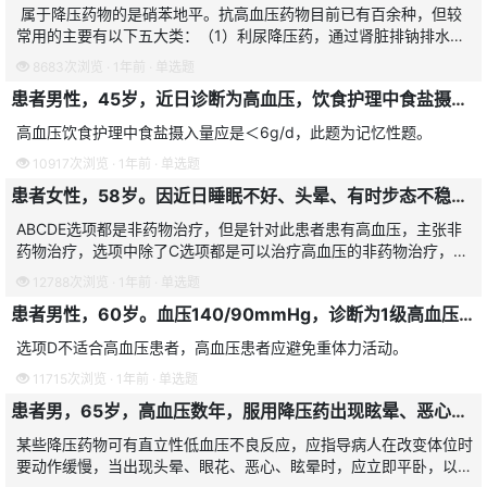
属于降压药物的是硝苯地平。抗高血压药物目前已有百余种，但较
常用的主要有以下五大类：（1）利尿降压药，通过肾脏排钠排水，
减少血容量并降低外周阻力，达到降压效果。常用的有双氢克尿噻，
8683次浏览 · 1年前 · 单选题
氯噻嗪，氯
患者男性，45岁，近日诊断为高血压，饮食护理中食盐摄入量应是
高血压饮食护理中食盐摄入量应是＜6g/d，此题为记忆性题。
10917次浏览 · 1年前 · 单选题
患者女性，58岁。因近日睡眠不好、头晕、有时步态不稳而就诊，发现血压高，既往曾有过高血压情况，医生主张非药物治疗，非药物治疗措施不包括
ABCDE选项都是非药物治疗，但是针对此患者患有高血压，主张非
药物治疗，选项中除了C选项都是可以治疗高血压的非药物治疗，给
氧是不能治疗高血压的，所以选择D。
12788次浏览 · 1年前 · 单选题
患者男性，60岁。血压140/90mmHg，诊断为1级高血压，遵医嘱给予非药物治疗，下列不正确的是
选项D不适合高血压患者，高血压患者应避免重体力活动。
11715次浏览 · 1年前 · 单选题
患者男，65岁，高血压数年，服用降压药出现眩晕、恶心、眼花，测血压值100/65mmHg，家人给予平卧位，其最主要目的是
某些降压药物可有直立性低血压不良反应，应指导病人在改变体位时
要动作缓慢，当出现头晕、眼花、恶心、眩晕时，应立即平卧，以增