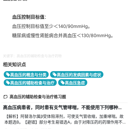
血压控制目标值
：
血压控制目标值至少＜140/90mmHg。
糖尿病或慢性肾脏病合并高血压＜130/80mmHg。
关键字：高血压的辅助检查与治疗药物
相关知识点
高血压的概念与分类
高血压的发病因素与症状
高血压的辅助检查与治疗
高血压急症
高血压的辅助检查与治疗练习题
高血压病患者，同时患有支气管哮喘，不能使用下列哪种降压药物
【解析】阿替洛尔属β受体阻滞剂，可使支气管收缩，加重哮喘。故
本题选B。【避错】部分考生易错选A，由于对降压药的药理作用不
熟悉而发生错误，呋塞米主要通过排钠，减少细胞外容量，降低外周