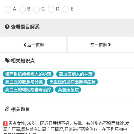
A
B
C
D
E
查看题目解悉
后一道题
前一道题
相关知识点
循环系统疾病病人的护理
高血压病人的护理
高血压的概念与分类
高血压的发病因素与症状
高血压的辅助检查与治疗
高血压急症
相关题目
患者女性,58岁。因近日睡眠不好、头晕、有时步态不稳而就诊,发
1
现血压高,既往曾有过高血压情况,开始进行药物治疗。在下列药物中