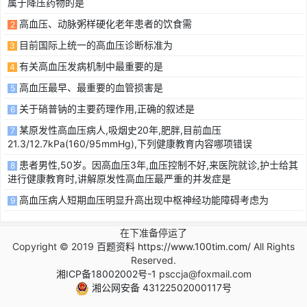
属于降压药物的是
高血压、动脉粥样硬化老年患者的饮食需
2
目前国际上统一的高血压诊断标准为
3
有关高血压发病机制中最重要的是
4
高血压最早、最重要的血管损害是
5
关于硝普钠的主要药理作用,正确的叙述是
6
某原发性高血压病人,吸烟史20年,肥胖,目前血压
7
21.3/12.7kPa(160/95mmHg),下列健康教育内容哪项错误
患者男性,50岁。因高血压3年,血压控制不好,来医院就诊,护士给其
8
进行健康教育时,讲解原发性高血压最严重的并发症是
高血压病人短期血压明显升高出现中枢神经功能障碍考虑为
9
在下准备停运了
Copyright © 2019
百题资料 https://www.100tim.com/
All Rights
Reserved.
湘ICP备18002002号-1
psccja@foxmail.com
湘公网安备 43122502000117号