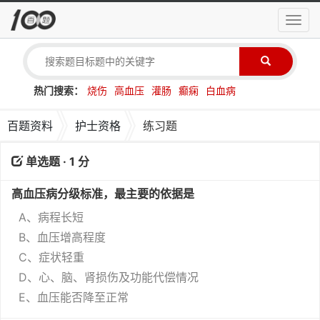
导
航
菜
单
热门搜索：
烧伤
高血压
灌肠
癫痫
白血病
百题资料
护士资格
练习题
单选题 · 1 分
高血压病分级标准，最主要的依据是
A、病程长短
B、血压增高程度
C、症状轻重
D、心、脑、肾损伤及功能代偿情况
E、血压能否降至正常