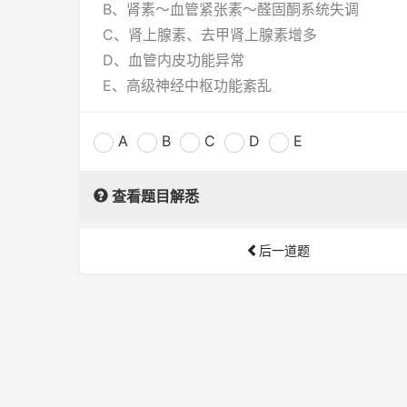
B、肾素～血管紧张素～醛固酮系统失调
C、肾上腺素、去甲肾上腺素增多
D、血管内皮功能异常
E、高级神经中枢功能紊乱
A
B
C
D
E
查看题目解悉
后一道题