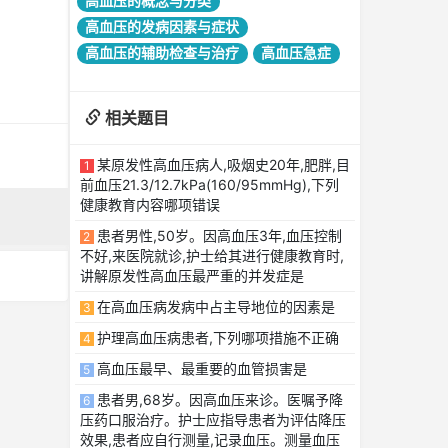
高血压的概念与分类
高血压的发病因素与症状
高血压的辅助检查与治疗
高血压急症
相关题目
某原发性高血压病人,吸烟史20年,肥胖,目
1
前血压21.3/12.7kPa(160/95mmHg),下列
健康教育内容哪项错误
患者男性,50岁。因高血压3年,血压控制
2
不好,来医院就诊,护士给其进行健康教育时,
讲解原发性高血压最严重的并发症是
在高血压病发病中占主导地位的因素是
3
护理高血压病患者,下列哪项措施不正确
4
高血压最早、最重要的血管损害是
5
患者男,68岁。因高血压来诊。医嘱予降
6
压药口服治疗。护士应指导患者为评估降压
效果,患者应自行测量,记录血压。测量血压