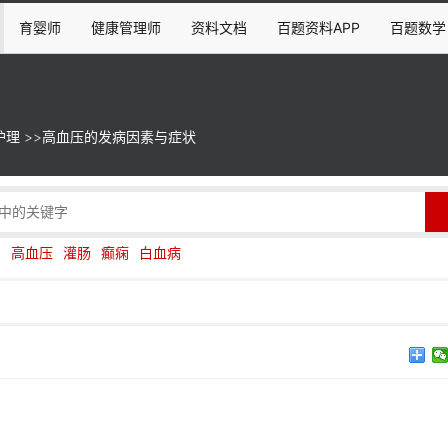
育婴师
健康管理师
资料文档
百题资料APP
百题数学
护理
>>
高血压的发病因素与症状
伤
高血压
灌肠
癫痫
白血病