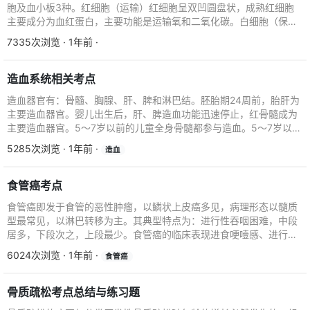
胞及血小板3种。红细胞（运输）红细胞呈双凹圆盘状，成熟红细胞
主要成分为血红蛋白，主要功能是运输氧和二氧化碳。白细胞（保
护）白细胞的主要功能是...
7335次浏览 · 1年前 ·
造血系统相关考点
造血器官有：骨髓、胸腺、肝、脾和淋巴结。胚胎期24周前，胎肝为
主要造血器官。婴儿出生后，肝、脾造血功能迅速停止，红骨髓成为
主要造血器官。5～7岁以前的儿童全身骨髓都参与造血。5～7岁以
后，长骨的红骨髓...
5285次浏览 · 1年前 ·
造血
食管癌考点
食管癌即发于食管的恶性肿瘤，以鳞状上皮癌多见，病理形态以髓质
型最常见，以淋巴转移为主。其典型特点为：进行性吞咽困难，中段
居多，下段次之，上段最少。食管癌的临床表现进食哽噎感、进行性
吞咽困难、声音嘶哑、...
6024次浏览 · 1年前 ·
食管癌
骨质疏松考点总结与练习题