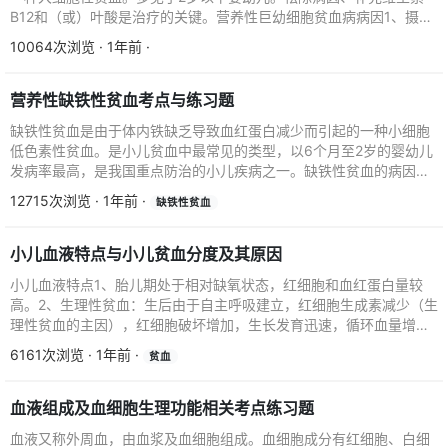
B12和（或）叶酸是治疗的关键。营养性巨幼细胞贫血病病因1、摄入
不足：因羊乳中...
10064次浏览 · 1年前 ·
营养性缺铁性贫血考点与练习题
缺铁性贫血是由于体内铁缺乏导致血红蛋白减少而引起的一种小细胞
低色素性贫血。是小儿贫血中最常见的类型，以6个月至2岁的婴幼儿
发病率最高，是我国重点防治的小儿疾病之一。缺铁性贫血的病因铁
的储存不足、铁摄入...
12715次浏览 · 1年前 ·
缺铁性贫血
小儿血液特点与小儿贫血分度及其原因
小儿血液特点1、胎儿期处于相对缺氧状态，红细胞和血红蛋白量较
高。2、生理性贫血：生后由于自主呼吸建立，红细胞生成素减少（生
理性贫血的主因），红细胞破坏增加，生长发育迅速，循环血量增加
等因素，生后2～3...
6161次浏览 · 1年前 ·
贫血
血液组成及血细胞生理功能相关考点练习题
血液又称外周血，由血浆及血细胞组成。血细胞成分有红细胞、白细