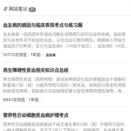
网站笔记
21
血友病的病因与临床表现考点与练习题
血友病是一组因遗传性凝血活酶生成障碍引起的出血性疾病。临床表
现为自发性关节和组织出血，以及出血引致的畸形。根据病人所缺乏
凝血因子的种类，区分为血友病A（Ⅷ因子缺乏）、血友病B（Ⅸ因
子缺乏），遗传性FX...
10173次浏览 · 1年前 ·
血友病
再生障碍性贫血相关知识点总结
再生障碍性贫血（简称再障）是由各种原因引起的骨髓造血干细胞的
数量减少和（或）功能异常而引起的一类贫血。按病因分原发性再障
和继发性再障，按起病方式和病情轻重分急性再障和慢性再障。再生
障碍性贫血的病因一、...
9841次浏览 · 1年前 ·
营养性巨幼细胞贫血病护理考点
营养性巨幼细胞贫血病是由于缺乏维生素B12和（或）叶酸所引起的
一种大细胞性贫血。多见于2岁以下婴幼儿。祛除病因、补充维生素