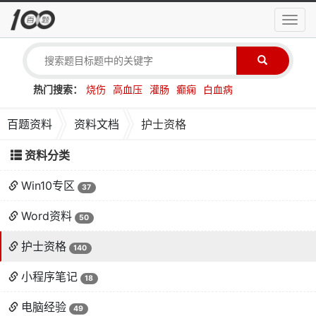
导
航
菜
单
热门搜索：
烧伤
高血压
灌肠
癫痫
白血病
百题资料
资料文档
护士资格
资料分类
Win10专区
37
Word资料
50
护士资格
140
小程序笔记
18
电脑经验
49