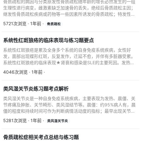
骨质疏松的病因与分类原发性骨质疏松随年龄的增长必然发生的一组
生理性退行病变，雌激素缺乏加速骨的丢失，绝经后骨质疏松主因；
继发性骨质疏松疾病或药物等一些因素所诱发的骨质疏松；特发性骨
质疏松多伴有遗传家族...
5721次浏览 · 1年前 ·
骨质疏松
系统性红斑狼疮的临床表现与练习题要点
系统性红斑狼疮是累及全身多个系统的自身免疫系统疾病，女性好
发，面部出现蝶形红斑，反复发作，迁延不愈，并伴有多脏器受累。
系统性红斑狼疮的临床表现★肾衰和感染是SLE的主要死因。发热：
初期仅有低热，活动期...
4046次浏览 · 1年前 ·
类风湿关节炎练习题考点解析
类风湿关节炎是一种自身免疫系统疾病，主要表现为发热、晨僵、关
节疼痛及肿胀、关节畸形、类风湿结节等。晨僵：约95%病人有，晨
僵的程度和持续时间可作为判断病情活动度的指标；最早出现关节疼
痛和肿胀，最常见部...
5281次浏览 · 1年前 ·
类风湿关节炎
骨质疏松症相关考点总结与练习题