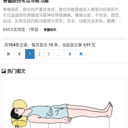
脊髓损伤考点与练习题
脊椎骨折、脱位的严重并发症，移位的椎骨或突入椎管内的骨折片，
可压迫或损伤脊髓或马尾神经导致瘫痪。瘫痪分类：不完全：感觉、
运动、反射及括约肌功能部分丧失；完全：功能完全丧失。截瘫：胸
腰椎骨折→脊髄损伤→...
6603次浏览 · 1年前 ·
脊髓损伤
共
154
条记录，每页显示
15
条，当前显示第
1/11
页
1
2
3
...
热门图文