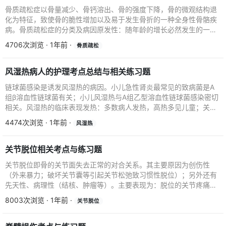
骨质疏松症以骨量减少、骨钙溶出、骨的强度下降，骨的微观结构退
化为特征，致使骨的脆性增加以及易于发生骨折的一种全身性骨骼疾
病。骨质疏松症的分类及病因原发性：随年龄的增长必然发生的一组
生理性退行病变，雌激...
4706次浏览 · 1年前 ·
骨质疏松
风湿热病人的护理考点总结与相关练习题
链球菌感染是诱发风湿热的病因。小儿急性肾炎最常见的致病菌是A
组β溶血性链球菌有关；小儿风湿热与A组乙型溶血性链球菌感染密切
相关。风湿热的临床表现发热：多数病人发热，高热多见儿童；关节
炎：占病例66%，...
4474次浏览 · 1年前 ·
风湿热
关节脱位相关考点与练习题
关节脱位即骨的关节面失去正常的对合关系。其主要原因为创伤性
（外来暴力；破坏关节囊等引起关节松弛致习惯性脱位）；另外还有
先天性、病理性（结核、肿瘤等）。主要表现为：脱位的关节疼痛、
肿胀、压痛、关节功能丧...
8003次浏览 · 1年前 ·
关节脱位